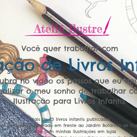
Você quer trabalhar com
ração de
Livros In
ubra no vídeo os passos que eu dei
ealizar o meu sonho de trabalhar c
Ilustração para Livros Infantis.
Mais de 25 livros infantis publicados
nel de azulejos ilustrado em frente ao Jardim Botânico de Cur
Produtos com minhas ilustrações em lojas