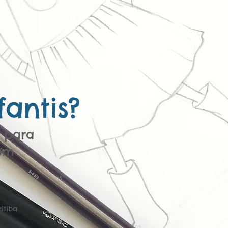
fantis
?
 para
om
itiba