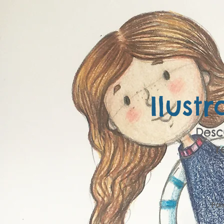
Ilust
Desc
r
Pai