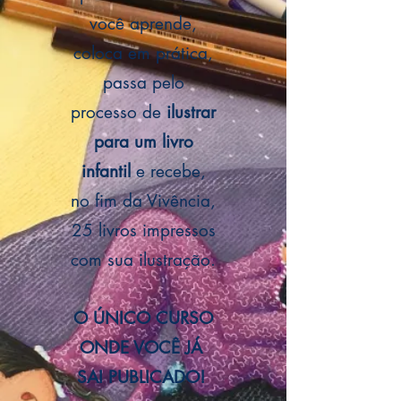
você aprende,
coloca em prática,
passa pelo
processo de
ilustrar
para um livro
infantil
e recebe,
no fim da Vivência,
25 livros impressos
com sua ilustração.
O ÚNICO CURSO
ONDE VOCÊ JÁ
SAI PUBLICADO!