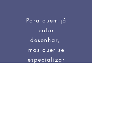
Para quem já
sabe
desenhar,
mas quer se
especializar
em ilustração de
livros infantis
Para quem deseja pegar
um atalho ao