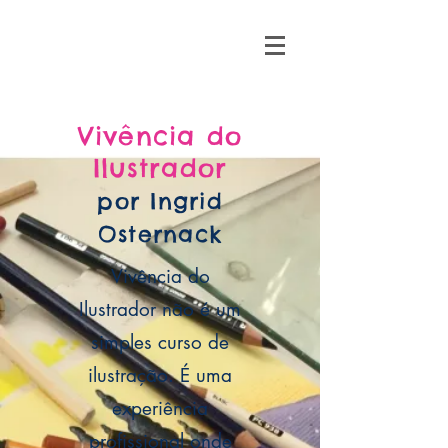
Vivência do
Ilustrador
por Ingrid
Osternack
Vivência do
Ilustrador não é um
simples curso de
ilustração. É uma
experiência
profissional onde